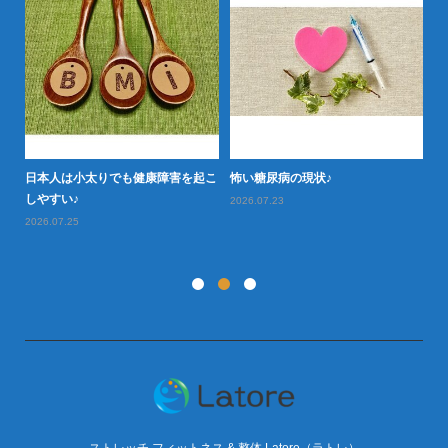
日本人は小太りでも健康障害を起こ
怖い糖尿病の現状♪
タ
型肥
しやすい♪
や
2026.07.23
2026.07.25
20