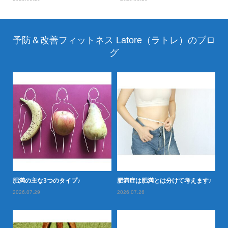
予防＆改善フィットネス Latore（ラトレ）のブロ
グ
落と
肥満の主な3つのタイプ♪
肥満症は肥満とは分けて考えます♪
肥
2026.07.29
2026.07.26
20