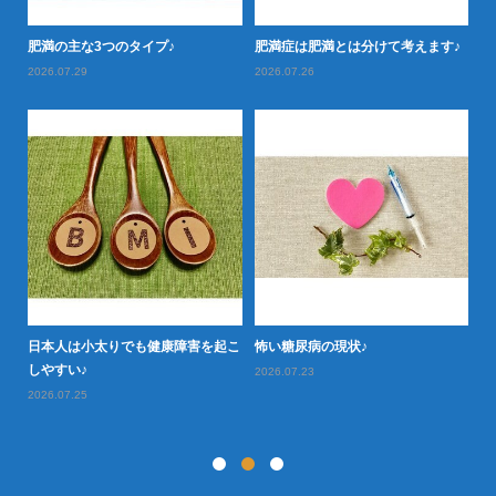
落と
肥満の主な3つのタイプ♪
肥満症は肥満とは分けて考えます♪
肥
2026.07.29
2026.07.26
20
日本人は小太りでも健康障害を起こ
怖い糖尿病の現状♪
タ
型肥
しやすい♪
や
2026.07.23
2026.07.25
20