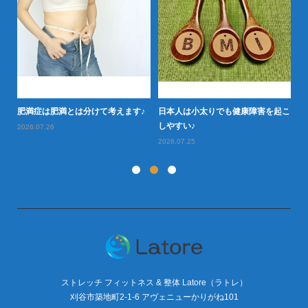
か
20
肥
肥満症は肥満とは分けて考えます♪
日本人は小太りでも健康障害を起こ
しやすい♪
2026.07.26
2026.07.25
ストレッチ フィットネス & 整体 Latore（ラトレ）
刈谷市築地町2-1-6 アヴェニューかりがね101