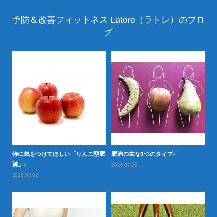
予防＆改善フィットネス Latore（ラトレ）のブロ
グ
特に気をつけてほしい「りんご型肥
肥満の主な3つのタイプ♪
怖
満」♪
2026.07.29
20
2026.08.02