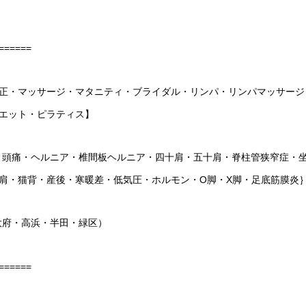
======
正・マッサージ・マタニティ・ブライダル・リンパ・リンパマッサージ
エット・ピラティス】
・頭痛・ヘルニア・椎間板ヘルニア・四十肩・五十肩・脊柱管狭窄症・
肩・猫背・産後・寒暖差・低気圧・ホルモン・O脚・X脚・足底筋膜炎
大府・高浜・半田・緑区）
======