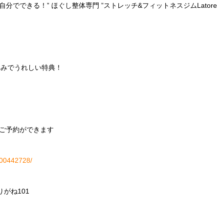
でできる！” ほぐし整体専門 ”ストレッチ&フィットネスジムLator
込みでうれしい特典！
ご予約ができます
H000442728/
りがね101