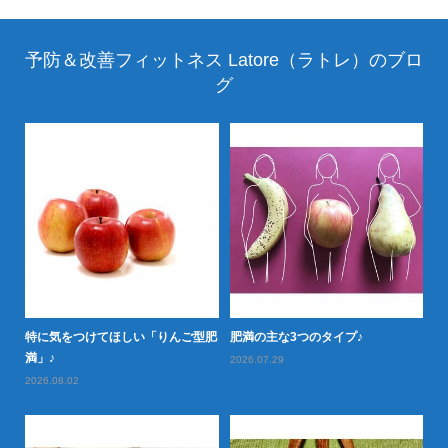
予防＆改善フィットネス Latore（ラトレ）のブロ
グ
特に気をつけてほしい「りんご型肥
肥満の主な3つのタイプ♪
怖
満」♪
2026.07.29
20
2026.08.02