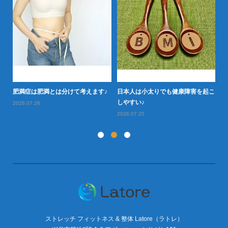
か
20
肥
肥満症は肥満とは分けて考えます♪
日本人は小太りでも健康障害を起こ
しやすい♪
2026.07.26
2026.07.25
ストレッチ フィットネス & 整体 Latore（ラトレ）