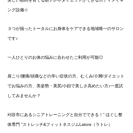
美しい筋肉を育てる筋トレやダイエットができるボディメイキ
ング設備
☆
３つが揃ったトータルにお身体をケアできる地域唯一のサロン
です♪
一人ひとりのお体の悩みに合わせたご利用が可能◎
肩こり
/
腰痛
/
頭痛などの辛い症状の方、むくみ
/
Ｏ脚
/
ダイエット
でお悩みの方、美姿勢・美尻
/
小顔で美しさ高めたい方♪一度試
してみませんか？
刈谷市にあるシニアトレーニングと自分でできる！
”
ほぐし整
体専門
”
ストレッチ
&
フィットネスジム
Latore
（ラトレ）