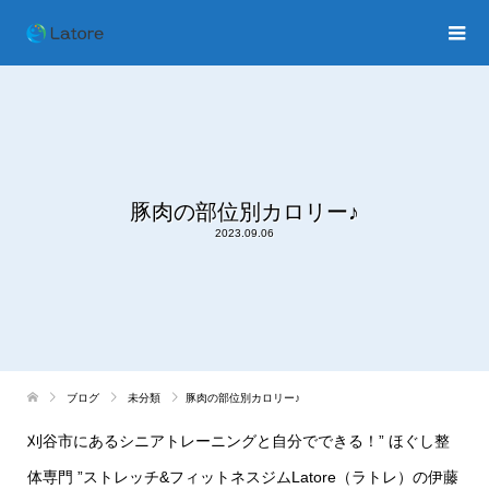
豚肉の部位別カロリー♪
2023.09.06
ブログ
未分類
豚肉の部位別カロリー♪
刈谷市にあるシニアトレーニングと自分でできる！
”
ほぐし整
体専門
”
ストレッチ
&
フィットネスジム
Latore
（ラトレ）の伊藤