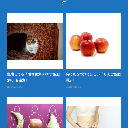
グ
定め
急増してる「隠れ肥満(バナナ型肥
特に気をつけてほしい「りんご型肥
日
満)」も注意♪
満」♪
し
2026.08.03
2026.08.02
20