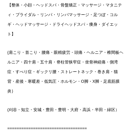
【整体・小顔・ヘッドスパ・骨盤矯正・マッサージ・マタニテ
ィ・ブライダル・リンパ・リンパマッサージ・足つぼ・コル
ギ・ヘッドマッサージ・ドライヘッドスパ・痩身・ダイエッ
ト】
{
肩こり・首こり・腰痛・眼精疲労・頭痛・ヘルニア・椎間板ヘ
ルニア・四十肩・五十肩・脊柱管狭窄症・坐骨神経痛・側湾
症・すべり症・ギックリ腰・ストレートネック・巻き肩・猫
背・産後・寒暖差・低気圧・ホルモン・
O
脚・
X
脚・足底筋膜
炎｝
(
刈谷・知立・安城・豊田・豊明・大府・高浜・半田・緑区）
==================================