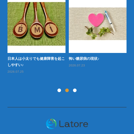
日本人は小太りでも健康障害を起こ
怖い糖尿病の現状♪
タ
型肥
しやすい♪
や
2026.07.23
2026.07.25
20