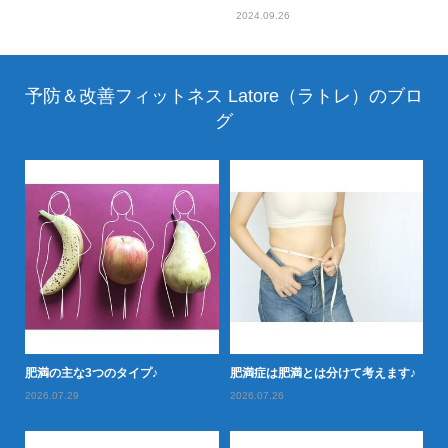
2024.09.26
予防＆改善フィットネス Latore（ラトレ）のブロ
グ
落と
肥満の主な3つのタイプ♪
肥満症は肥満とは分けて考えます♪
肥
2026.07.29
2026.07.26
20