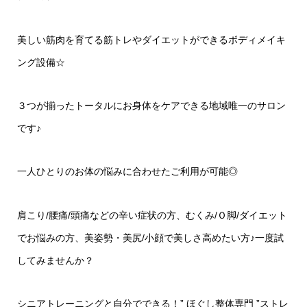
美しい筋肉を育てる筋トレやダイエットができるボディメイキ
ング設備
☆
３つが揃ったトータルにお身体をケアできる地域唯一のサロン
です♪
一人ひとりのお体の悩みに合わせたご利用が可能◎
肩こり
/
腰痛
/
頭痛などの辛い症状の方、むくみ
/
Ｏ脚
/
ダイエット
でお悩みの方、美姿勢・美尻
/
小顔で美しさ高めたい方♪一度試
してみませんか？
シニアトレーニングと自分でできる！
”
ほぐし整体専門
”
ストレ