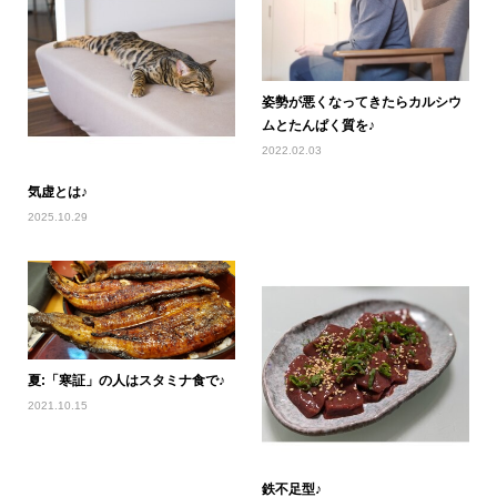
姿勢が悪くなってきたらカルシウ
ムとたんぱく質を♪
2022.02.03
気虚とは♪
2025.10.29
夏:「寒証」の人はスタミナ食で♪
2021.10.15
鉄不足型♪