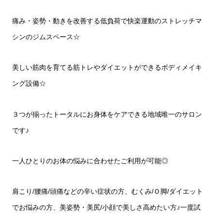
痛み・姿勢・動きを改善する低負荷で快楽運動のストレッチマ
シンのジムスペース
☆
美しい筋肉を育てる筋トレやダイエットができるボディメイキ
ング設備
☆
３つが揃ったトータルにお身体をケアできる地域唯一のサロン
です♪
一人ひとりのお体の悩みに合わせたご利用が可能◎
肩こり
/
腰痛
/
頭痛などの辛い症状の方、むくみ
/
Ｏ脚
/
ダイエット
でお悩みの方、美姿勢・美尻
/
小顔で美しさ高めたい方♪一度試