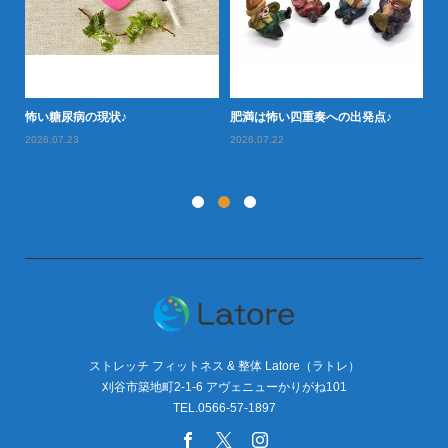
怖い糖尿病の現状♪
肥満は怖い四重奏への出発点♪
タ
お
2026.07.23
2026.07.22
20
ストレッチ フィットネス & 整体 Latore（ラトレ）
刈谷市築地町2-1-6 アヴェニューかりがね101
TEL.0566-57-1897