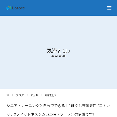
気滞とは♪
2022.10.26
ブログ
未分類
気滞とは♪
シニアトレーニングと自分でできる！
”
ほぐし整体専門
”
ストレ
ッチ
&
フィットネスジム
Latore
（ラトレ）の伊藤です♪