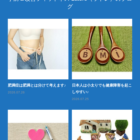
グ
か
20
肥
肥満症は肥満とは分けて考えます♪
日本人は小太りでも健康障害を起こ
しやすい♪
2026.07.26
2026.07.25