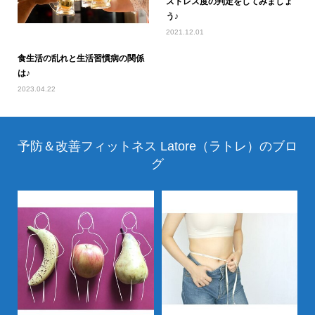
ストレス度の判定をしてみましょ
う♪
2021.12.01
食生活の乱れと生活習慣病の関係
は♪
2023.04.22
予防＆改善フィットネス Latore（ラトレ）のブロ
グ