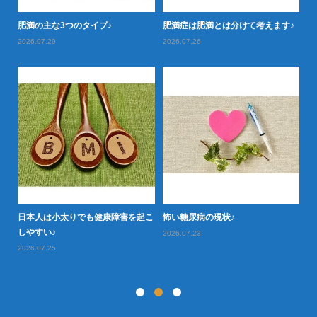
落と
肥満の主な3つのタイプ♪
肥満症は肥満とは分けて考えます♪
肥
2026.07.29
2026.07.26
20
日本人は小太りでも健康障害を起こ
怖い糖尿病の現状♪
タ
型肥
しやすい♪
や
2026.07.23
2026.07.25
20