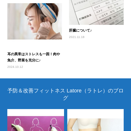
肝臓について♪
2021.11.18
耳の異常はストレスも一因！肉や
魚介、野菜を充分に♪
2024.10.12
予防＆改善フィットネス Latore（ラトレ）のブロ
グ