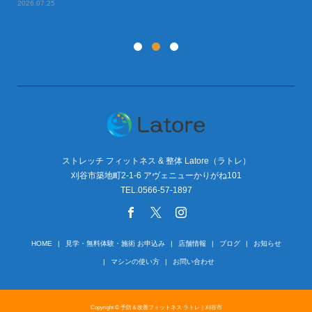
2026.07.25
20
ストレッチ フィットネス & 整体 Latore（ラトレ）
刈谷市築地町2-1-6 アヴェニューかりがね101
TEL.0566-57-1897
HOME
見学・無料体験・施術 お申込み
店舗情報
ブログ
お知らせ
マシンの使い方
お問い合わせ
Copyright © 予防＆改善フィットネス ラトレ｜刈谷市