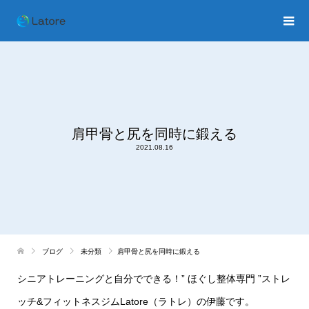
肩甲骨と尻を同時に鍛える
2021.08.16
ブログ
未分類
肩甲骨と尻を同時に鍛える
シニアトレーニングと自分でできる！
”
ほぐし整体専門
”
ストレ
ッチ
&
フィットネスジム
Latore
（ラトレ）の伊藤です。