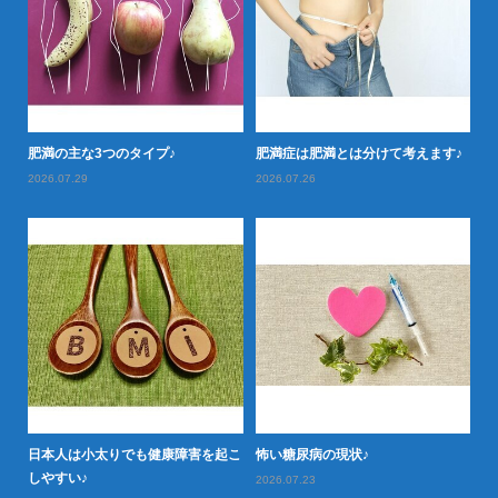
落と
肥満の主な3つのタイプ♪
肥満症は肥満とは分けて考えます♪
肥
2026.07.29
2026.07.26
20
日本人は小太りでも健康障害を起こ
怖い糖尿病の現状♪
タ
型肥
しやすい♪
や
2026.07.23