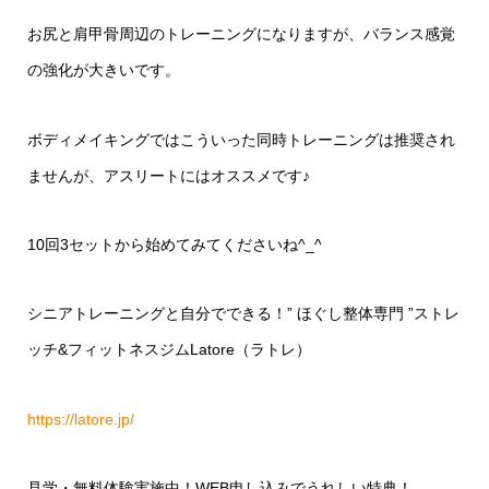
お尻と肩甲骨周辺のトレーニングになりますが、バランス感覚
の強化が大きいです。
ボディメイキングではこういった同時トレーニングは推奨され
ませんが、アスリートにはオススメです♪
10回3セットから始めてみてくださいね^_^
シニアトレーニングと自分でできる！
”
ほぐし整体専門
”
ストレ
ッチ
&
フィットネスジム
Latore
（ラトレ）
https://latore.jp/
見学・無料体験実施中！
WEB
申し込みでうれしい特典！