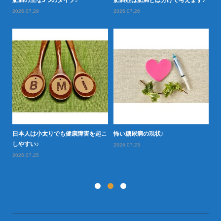
落と
肥満の主な3つのタイプ♪
肥満症は肥満とは分けて考えます♪
肥
2026.07.29
2026.07.26
20
日本人は小太りでも健康障害を起こ
怖い糖尿病の現状♪
タ
型肥
しやすい♪
や
2026.07.23
2026.07.25
20