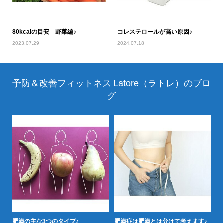
80kcalの目安 野菜編♪
コレステロールが高い原因♪
2023.07.29
2024.07.18
予防＆改善フィットネス Latore（ラトレ）のブロ
グ
落と
肥満の主な3つのタイプ♪
肥満症は肥満とは分けて考えます♪
肥