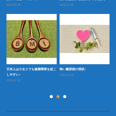
2026.07.29
2026.07.26
20
日本人は小太りでも健康障害を起こ
怖い糖尿病の現状♪
タ
型肥
しやすい♪
や
2026.07.23
2026.07.25
20