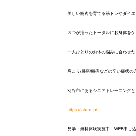
美しい筋肉を育てる筋トレやダイエ
３つが揃ったトータルにお身体をケ
一人ひとりのお体の悩みに合わせた
肩こり
/
腰痛
/
頭痛などの辛い症状の
刈谷市にあるシニアトレーニングと
https://latore.jp/
見学・無料体験実施中！
WEB
申し