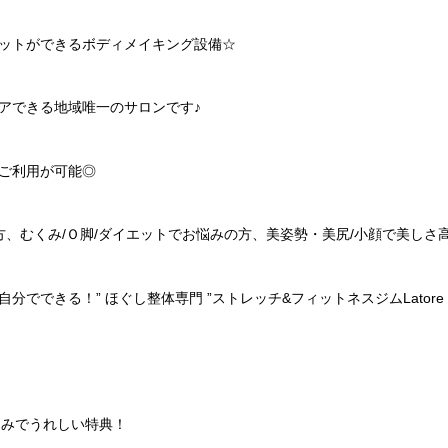
ットができるボディメイキング設備
☆
アできる地域唯一のサロンです♪
ご利用が可能◎
方、むくみ
/
Ｏ脚
/
ダイエットでお悩みの方、美姿勢・美尻
/
小顔で美しさ
自分でできる！
”
ほぐし整体専門
”
ストレッチ
&
フィットネスジム
Latore
込みでうれしい特典！