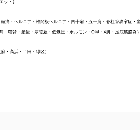
エット】
・頭痛・ヘルニア・椎間板ヘルニア・四十肩・五十肩・脊柱管狭窄症・
肩・猫背・産後・寒暖差・低気圧・ホルモン・
O
脚・
X
脚・足底筋膜炎
大府・高浜・半田・緑区）
======