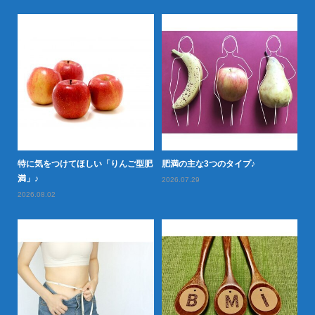
特に気をつけてほしい「りんご型肥
肥満の主な3つのタイプ♪
怖
満」♪
2026.07.29
20
2026.08.02
か
20