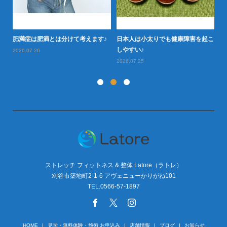
肥
肥満症は肥満とは分けて考えます♪
日本人は小太りでも健康障害を起こ
しやすい♪
2026.07.26
2026.07.25
ストレッチ フィットネス & 整体 Latore（ラトレ）
刈谷市築地町2-1-6 アヴェニューかりがね101
TEL.0566-57-1897
HOME
見学・無料体験・施術 お申込み
店舗情報
ブログ
お知らせ