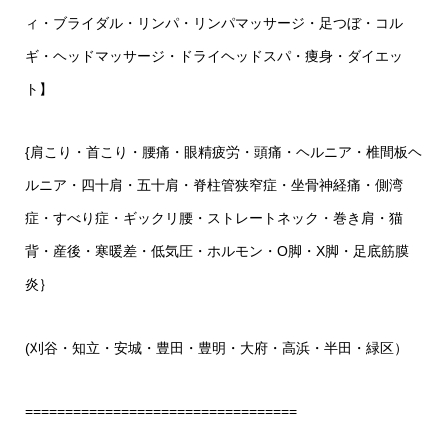
ィ・ブライダル・リンパ・リンパマッサージ・足つぼ・コル
ギ・ヘッドマッサージ・ドライヘッドスパ・痩身・ダイエッ
ト】
{
肩こり・首こり・腰痛・眼精疲労・頭痛・ヘルニア・椎間板ヘ
ルニア・四十肩・五十肩・脊柱管狭窄症・坐骨神経痛・側湾
症・すべり症・ギックリ腰・ストレートネック・巻き肩・猫
背・産後・寒暖差・低気圧・ホルモン・
O
脚・
X
脚・足底筋膜
炎｝
(
刈谷・知立・安城・豊田・豊明・大府・高浜・半田・緑区）
==================================