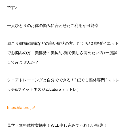
です♪
一人ひとりのお体の悩みに合わせたご利用が可能◎
肩こり
/
腰痛
/
頭痛などの辛い症状の方、むくみ
/
Ｏ脚
/
ダイエット
でお悩みの方、美姿勢・美尻
/
小顔で美しさ高めたい方♪一度試
してみませんか？
シニアトレーニングと自分でできる！
”
ほぐし整体専門
”
ストレ
ッチ
&
フィットネスジム
Latore
（ラトレ）
https://latore.jp/
見学・無料体験実施中！
WEB
申し込みでうれしい特典！