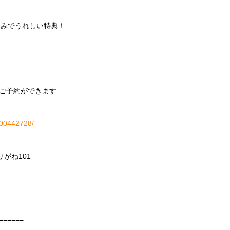
込みでうれしい特典！
ご予約ができます
H000442728/
りがね
101
======