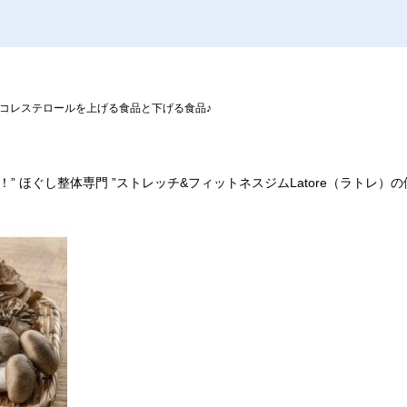
コレステロールを上げる食品と下げる食品♪
！
”
ほぐし整体専門
”
ストレッチ
&
フィットネスジム
Latore
（ラトレ）の