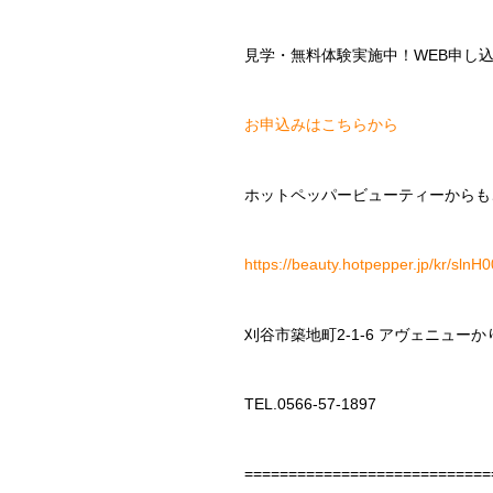
見学・無料体験実施中！
WEB
申し
お申込みはこちらから
ホットペッパービューティーからも
https://beauty.hotpepper.jp/kr/sln
刈谷市築地町
2-1-6
アヴェニューか
TEL.0566-57-1897
============================