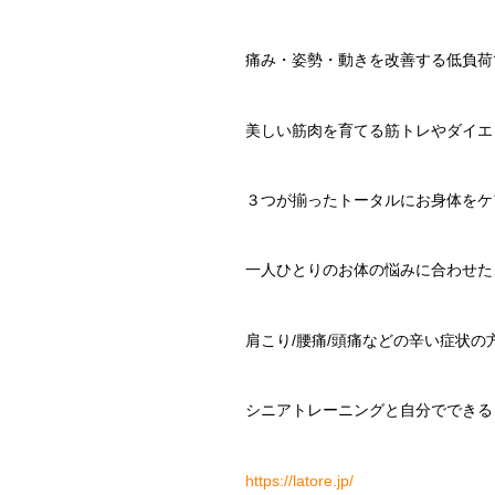
痛み・姿勢・動きを改善する低負荷
美しい筋肉を育てる筋トレやダイエ
３つが揃ったトータルにお身体をケ
一人ひとりのお体の悩みに合わせた
肩こり
/
腰痛
/
頭痛などの辛い症状の
シニアトレーニングと自分でできる
https://latore.jp/