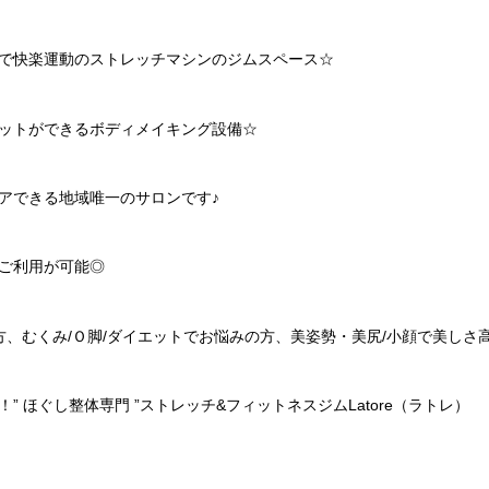
で快楽運動のストレッチマシンのジムスペース
☆
ットができるボディメイキング設備
☆
アできる地域唯一のサロンです♪
ご利用が可能◎
方、むくみ
/
Ｏ脚
/
ダイエットでお悩みの方、美姿勢・美尻
/
小顔で美しさ
！
”
ほぐし整体専門
”
ストレッチ
&
フィットネスジム
Latore
（ラトレ）