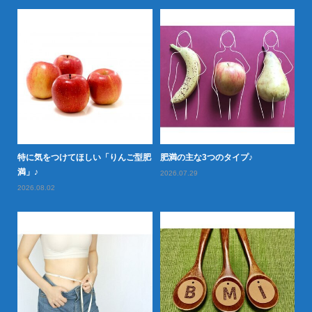
特に気をつけてほしい「りんご型肥
肥満の主な3つのタイプ♪
怖
満」♪
2026.07.29
20
2026.08.02
か
20