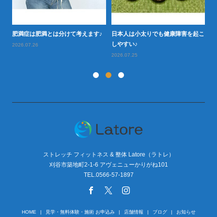
肥
肥満症は肥満とは分けて考えます♪
日本人は小太りでも健康障害を起こ
しやすい♪
2026.07.26
2026.07.25
ストレッチ フィットネス & 整体 Latore（ラトレ）
刈谷市築地町2-1-6 アヴェニューかりがね101
TEL.0566-57-1897
HOME
見学・無料体験・施術 お申込み
店舗情報
ブログ
お知らせ