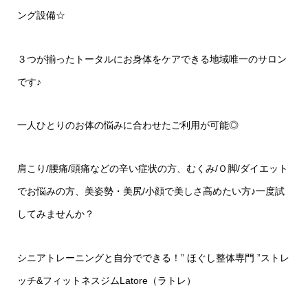
ング設備
☆
３つが揃ったトータルにお身体をケアできる地域唯一のサロン
です♪
一人ひとりのお体の悩みに合わせたご利用が可能◎
肩こり
/
腰痛
/
頭痛などの辛い症状の方、むくみ
/
Ｏ脚
/
ダイエット
でお悩みの方、美姿勢・美尻
/
小顔で美しさ高めたい方♪一度試
してみませんか？
シニアトレーニングと自分でできる！
”
ほぐし整体専門
”
ストレ
ッチ
&
フィットネスジム
Latore
（ラトレ）