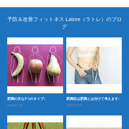
予防＆改善フィットネス Latore（ラトレ）のブロ
グ
落と
肥満の主な3つのタイプ♪
肥満症は肥満とは分けて考えます♪
肥
2026.07.29
2026.07.26
20