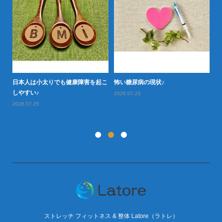
日本人は小太りでも健康障害を起こ
怖い糖尿病の現状♪
タ
型肥
しやすい♪
や
2026.07.23
2026.07.25
20
ストレッチ フィットネス & 整体 Latore（ラトレ）