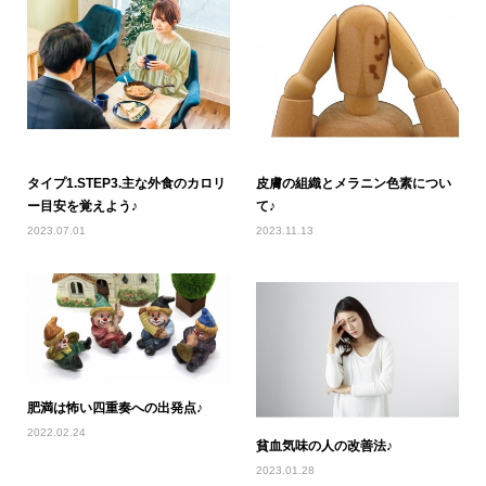
タイプ1.STEP3.主な外食のカロリ
皮膚の組織とメラニン色素につい
ー目安を覚えよう♪
て♪
2023.07.01
2023.11.13
肥満は怖い四重奏への出発点♪
2022.02.24
貧血気味の人の改善法♪
2023.01.28