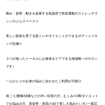
痛み・姿勢・動きを改善する低負荷で快楽運動のストレッチマ
シンのジムスペース
☆
美しい筋肉を育てる筋トレやダイエットができるボディメイキ
ング設備
☆
３つが揃ったトータルにお身体をケアできる地域唯一のサロン
です♪
一人ひとりのお体の悩みに合わせたご利用が可能◎
肩こり
/
腰痛
/
頭痛などの辛い症状の方、むくみ
/
Ｏ脚
/
ダイエット
でお悩みの方、美姿勢・美尻
/
小顔で美しさ高めたい方♪一度試