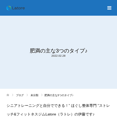
肥満の主な3つのタイプ♪
2022.02.28
ブログ
未分類
肥満の主な3つのタイプ♪
シニアトレーニングと自分でできる！
”
ほぐし整体専門
”
ストレ
ッチ
&
フィットネスジム
Latore
（ラトレ）の伊藤です♪