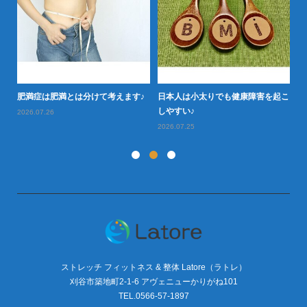
か
20
肥
肥満症は肥満とは分けて考えます♪
日本人は小太りでも健康障害を起こ
しやすい♪
2026.07.26
2026.07.25
ストレッチ フィットネス & 整体 Latore（ラトレ）
刈谷市築地町2-1-6 アヴェニューかりがね101
TEL.0566-57-1897