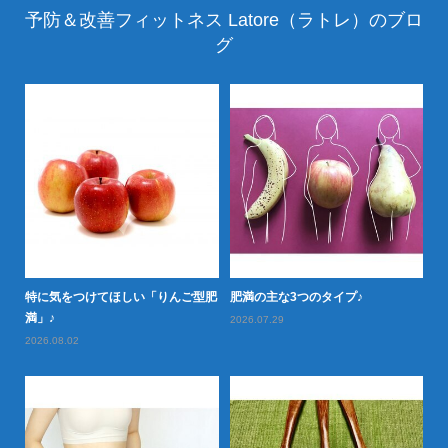
予防＆改善フィットネス Latore（ラトレ）のブロ
グ
特に気をつけてほしい「りんご型肥
肥満の主な3つのタイプ♪
怖
満」♪
2026.07.29
20
2026.08.02