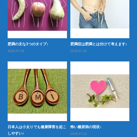
落と
肥満の主な3つのタイプ♪
肥満症は肥満とは分けて考えます♪
肥
2026.07.29
2026.07.26
20
日本人は小太りでも健康障害を起こ
怖い糖尿病の現状♪
タ
型肥
しやすい♪
や
2026.07.23