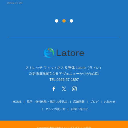
2026.07.25
20
ストレッチ フィットネス & 整体 Latore（ラトレ）
刈谷市築地町2-1-6 アヴェニューかりがね101
TEL.0566-57-1897
HOME
見学・無料体験・施術 お申込み
店舗情報
ブログ
お知らせ
マシンの使い方
お問い合わせ
Copyright © 予防＆改善フィットネス ラトレ｜刈谷市