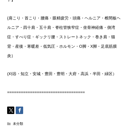
{肩こり・首こり・腰痛・眼精疲労・頭痛・ヘルニア・椎間板ヘ
ルニア・四十肩・五十肩・脊柱管狭窄症・坐骨神経痛・側湾
症・すべり症・ギックリ腰・ストレートネック・巻き肩・猫
背・産後・寒暖差・低気圧・ホルモン・O脚・X脚・足底筋膜
炎｝
(刈谷・知立・安城・豊田・豊明・大府・高浜・半田・緑区）
==================================
未分類