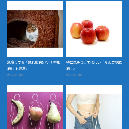
定め
急増してる「隠れ肥満(バナナ型肥
特に気をつけてほしい「りんご型肥
日
満)」も注意♪
満」♪
し
2026.08.03
2026.08.02
20