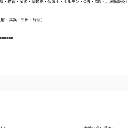
肩・猫背・産後・寒暖差・低気圧・ホルモン・O脚・X脚・足底筋膜炎
大府・高浜・半田・緑区）
======
う♪
女性に多い貧血♪