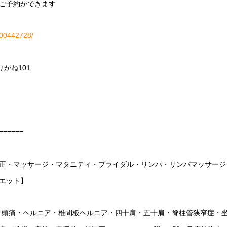
ご予約ができます
H000442728/
りがね101
======
正・マッサージ・マタニティ・ブライダル・リンパ・リンパマッサージ
エット】
・頭痛・ヘルニア・椎間板ヘルニア・四十肩・五十肩・脊柱管狭窄症・