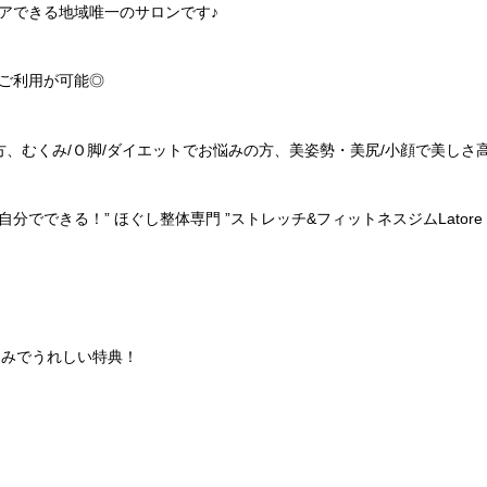
アできる地域唯一のサロンです♪
ご利用が可能◎
方、むくみ/Ｏ脚/ダイエットでお悩みの方、美姿勢・美尻/小顔で美しさ
でできる！” ほぐし整体専門 ”ストレッチ&フィットネスジムLator
込みでうれしい特典！