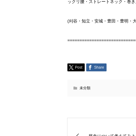
ックリ腰・ストレートネック・巻き
(刈谷・知立・安城・豊田・豊明・
============================
Post
Share
未分類
貧血について考えてみよ