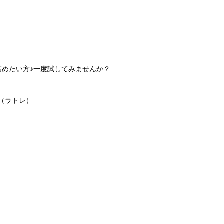
高めたい方♪一度試してみませんか？
e（ラトレ）