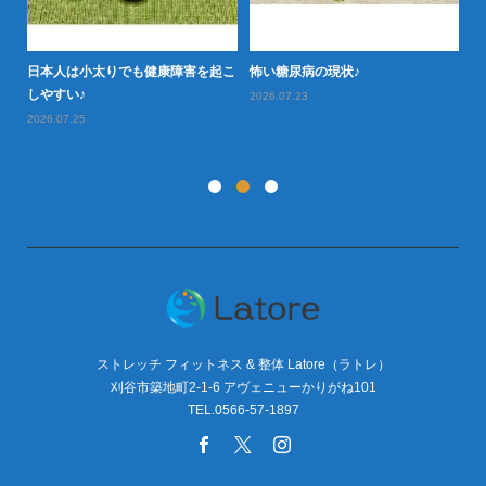
日本人は小太りでも健康障害を起こ
怖い糖尿病の現状♪
タ
型肥
しやすい♪
や
2026.07.23
2026.07.25
20
ストレッチ フィットネス & 整体 Latore（ラトレ）
刈谷市築地町2-1-6 アヴェニューかりがね101
TEL.0566-57-1897