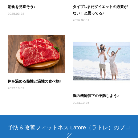
朝食を見直そう♪
タイプ1.まだダイエットの必要が
ない！と思ってる♪
2025.03.28
2026.07.01
体を温める熱性と温性の食べ物♪
2022.10.07
脳の機能低下の予防しよう♪
2024.10.25
予防＆改善フィットネス Latore（ラトレ）のブロ
グ