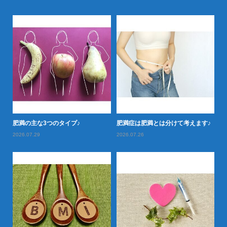
落と
肥満の主な3つのタイプ♪
肥満症は肥満とは分けて考えます♪
肥
2026.07.29
2026.07.26
20