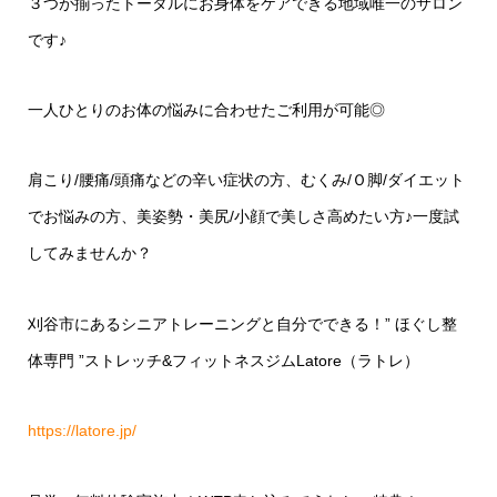
３つが揃ったトータルにお身体をケアできる地域唯一のサロン
です♪
一人ひとりのお体の悩みに合わせたご利用が可能◎
肩こり/腰痛/頭痛などの辛い症状の方、むくみ/Ｏ脚/ダイエット
でお悩みの方、美姿勢・美尻/小顔で美しさ高めたい方♪一度試
してみませんか？
刈谷市にあるシニアトレーニングと自分でできる！” ほぐし整
体専門 ”ストレッチ&フィットネスジムLatore（ラトレ）
https://latore.jp/