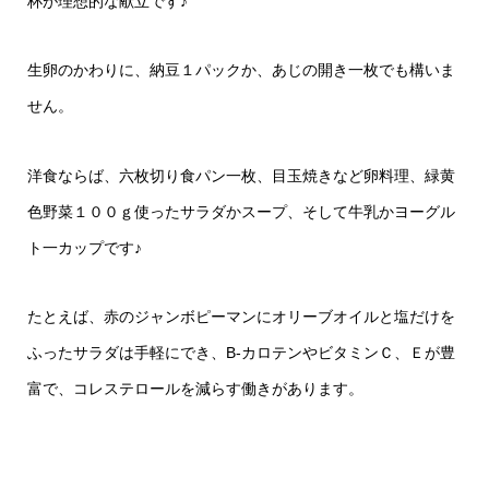
杯が理想的な献立です♪
生卵のかわりに、納豆１パックか、あじの開き一枚でも構いま
せん。
洋食ならば、六枚切り食パン一枚、目玉焼きなど卵料理、緑黄
色野菜１００ｇ使ったサラダかスープ、そして牛乳かヨーグル
ト一カップです♪
たとえば、赤のジャンボピーマンにオリーブオイルと塩だけを
ふったサラダは手軽にでき、B‐カロテンやビタミンＣ、Ｅが豊
富で、コレステロールを減らす働きがあります。