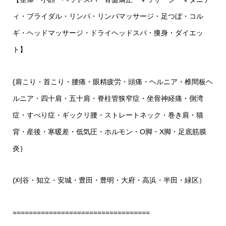
ィ・ブライダル・リンパ・リンパマッサージ・足つぼ・コル
ギ・ヘッドマッサージ・ドライヘッドスパ・痩身・ダイエッ
ト】
{肩こり・首こり・腰痛・眼精疲労・頭痛・ヘルニア・椎間板ヘ
ルニア・四十肩・五十肩・脊柱管狭窄症・坐骨神経痛・側湾
症・すべり症・ギックリ腰・ストレートネック・巻き肩・猫
背・産後・寒暖差・低気圧・ホルモン・O脚・X脚・足底筋膜
炎｝
(刈谷・知立・安城・豊田・豊明・大府・高浜・半田・緑区）
==================================