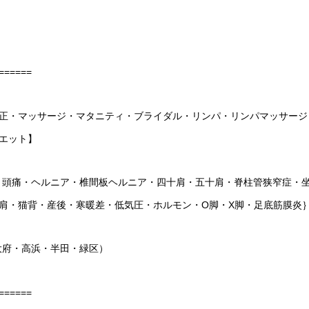
======
正・マッサージ・マタニティ・ブライダル・リンパ・リンパマッサージ
エット】
・頭痛・ヘルニア・椎間板ヘルニア・四十肩・五十肩・脊柱管狭窄症・
肩・猫背・産後・寒暖差・低気圧・ホルモン・O脚・X脚・足底筋膜炎
大府・高浜・半田・緑区）
======