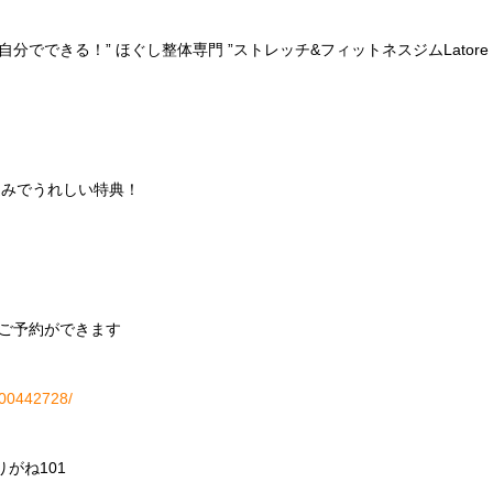
でできる！” ほぐし整体専門 ”ストレッチ&フィットネスジムLator
込みでうれしい特典！
ご予約ができます
H000442728/
りがね101