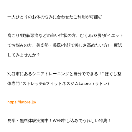
一人ひとりのお体の悩みに合わせたご利用が可能◎
肩こり/腰痛/頭痛などの辛い症状の方、むくみ/Ｏ脚/ダイエット
でお悩みの方、美姿勢・美尻/小顔で美しさ高めたい方♪一度試
してみませんか？
刈谷市にあるシニアトレーニングと自分でできる！” ほぐし整
体専門 ”ストレッチ&フィットネスジムLatore（ラトレ）
https://latore.jp/
見学・無料体験実施中！WEB申し込みでうれしい特典！