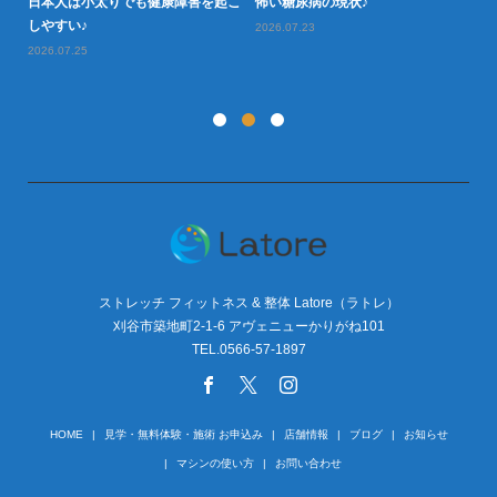
日本人は小太りでも健康障害を起こ
怖い糖尿病の現状♪
タ
型肥
しやすい♪
や
2026.07.23
2026.07.25
20
ストレッチ フィットネス & 整体 Latore（ラトレ）
刈谷市築地町2-1-6 アヴェニューかりがね101
TEL.0566-57-1897
HOME
見学・無料体験・施術 お申込み
店舗情報
ブログ
お知らせ
マシンの使い方
お問い合わせ