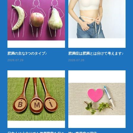
落と
肥満の主な3つのタイプ♪
肥満症は肥満とは分けて考えます♪
肥
2026.07.29
2026.07.26
20