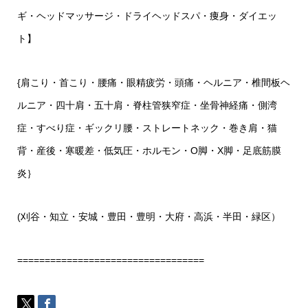
ギ・ヘッドマッサージ・ドライヘッドスパ・痩身・ダイエッ
ト】
{肩こり・首こり・腰痛・眼精疲労・頭痛・ヘルニア・椎間板ヘ
ルニア・四十肩・五十肩・脊柱管狭窄症・坐骨神経痛・側湾
症・すべり症・ギックリ腰・ストレートネック・巻き肩・猫
背・産後・寒暖差・低気圧・ホルモン・O脚・X脚・足底筋膜
炎｝
(刈谷・知立・安城・豊田・豊明・大府・高浜・半田・緑区）
==================================