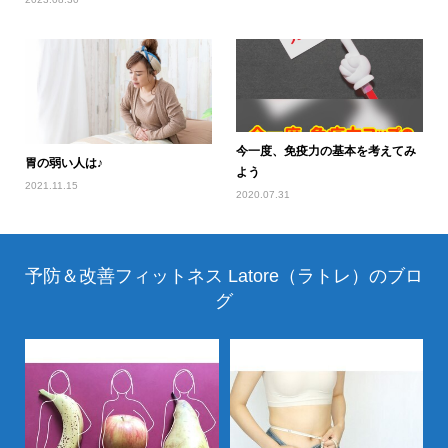
今一度、免疫力の基本を考えてみ
胃の弱い人は♪
よう
2021.11.15
2020.07.31
予防＆改善フィットネス Latore（ラトレ）のブロ
グ