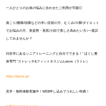
一人ひとりのお体の悩みに合わせたご利用が可能◎
肩こり/腰痛/頭痛などの辛い症状の方、むくみ/Ｏ脚/ダイエット
でお悩みの方、美姿勢・美尻/小顔で美しさ高めたい方♪一度試
してみませんか？
刈谷市にあるシニアトレーニングと自分でできる！” ほぐし整
体専門 ”ストレッチ&フィットネスジムLatore（ラトレ）
https://latore.jp/
見学・無料体験実施中！WEB申し込みでうれしい特典！