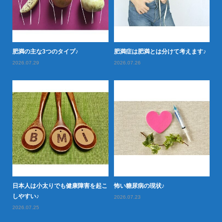
落と
肥満の主な3つのタイプ♪
肥満症は肥満とは分けて考えます♪
肥
2026.07.29
2026.07.26
20
日本人は小太りでも健康障害を起こ
怖い糖尿病の現状♪
タ
型肥
しやすい♪
や
2026.07.23
2026.07.25
20