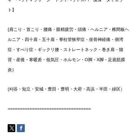
ト】
{肩こり・首こり・腰痛・眼精疲労・頭痛・ヘルニア・椎間板ヘ
ルニア・四十肩・五十肩・脊柱管狭窄症・坐骨神経痛・側湾
症・すべり症・ギックリ腰・ストレートネック・巻き肩・猫
背・産後・寒暖差・低気圧・ホルモン・O脚・X脚・足底筋膜
炎｝
(刈谷・知立・安城・豊田・豊明・大府・高浜・半田・緑区）
==================================