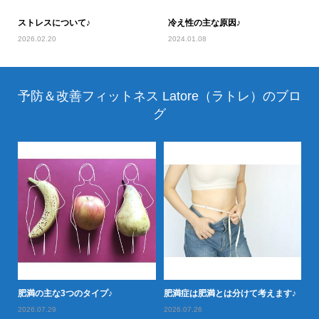
ストレスについて♪
冷え性の主な原因♪
2026.02.20
2024.01.08
予防＆改善フィットネス Latore（ラトレ）のブロ
グ
落と
肥満の主な3つのタイプ♪
肥満症は肥満とは分けて考えます♪
肥
2026.07.29
2026.07.26
20