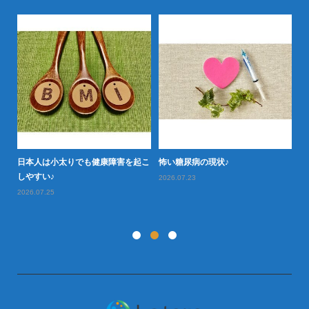
日本人は小太りでも健康障害を起こ
怖い糖尿病の現状♪
タ
型肥
しやすい♪
や
2026.07.23
2026.07.25
20