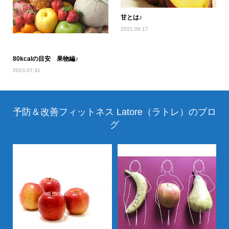
甘とは♪
2021.09.17
80kcalの目安 果物編♪
2023.07.31
予防＆改善フィットネス Latore（ラトレ）のブロ
グ