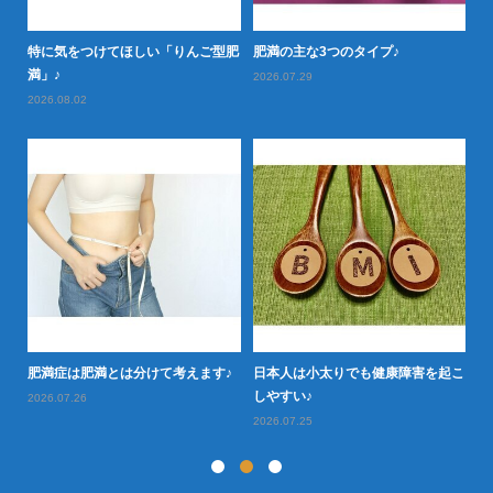
特に気をつけてほしい「りんご型肥
肥満の主な3つのタイプ♪
怖
満」♪
2026.07.29
20
2026.08.02
か
20
肥
肥満症は肥満とは分けて考えます♪
日本人は小太りでも健康障害を起こ
しやすい♪
2026.07.26
2026.07.25