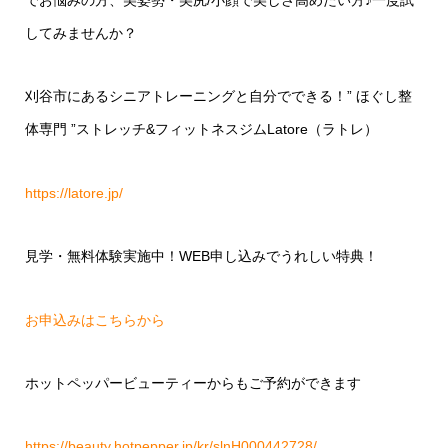
でお悩みの方、美姿勢・美尻/小顔で美しさ高めたい方♪一度試
してみませんか？
刈谷市にあるシニアトレーニングと自分でできる！” ほぐし整
体専門 ”ストレッチ&フィットネスジムLatore（ラトレ）
https://latore.jp/
見学・無料体験実施中！WEB申し込みでうれしい特典！
お申込みはこちらから
ホットペッパービューティーからもご予約ができます
https://beauty.hotpepper.jp/kr/slnH000442728/