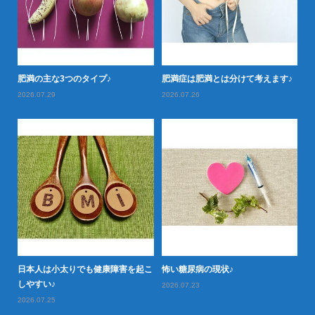
落と
肥満の主な3つのタイプ♪
肥満症は肥満とは分けて考えます♪
肥
2026.07.29
2026.07.26
20
日本人は小太りでも健康障害を起こ
怖い糖尿病の現状♪
タ
型肥
しやすい♪
や
2026.07.23
2026.07.25
20