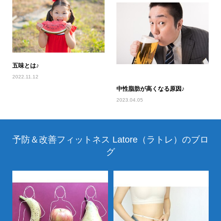
五味とは♪
2022.11.12
中性脂肪が高くなる原因♪
2023.04.05
予防＆改善フィットネス Latore（ラトレ）のブロ
グ