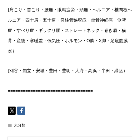
{肩こり・首こり・腰痛・眼精疲労・頭痛・ヘルニア・椎間板ヘ
ルニア・四十肩・五十肩・脊柱管狭窄症・坐骨神経痛・側湾
症・すべり症・ギックリ腰・ストレートネック・巻き肩・猫
背・産後・寒暖差・低気圧・ホルモン・O脚・X脚・足底筋膜
炎｝
(刈谷・知立・安城・豊田・豊明・大府・高浜・半田・緑区）
==================================
未分類