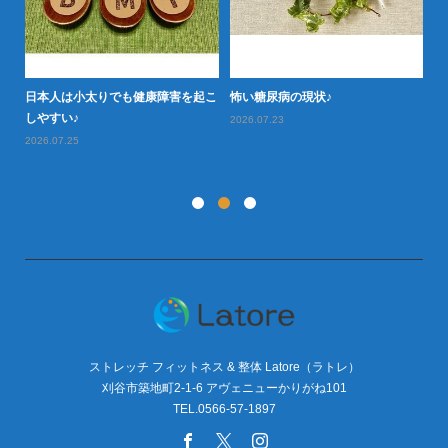
日本人は小太りでも健康障害を起こ
怖い糖尿病の現状♪
タ
型肥
しやすい♪
や
2026.07.23
2026.07.25
20
ストレッチ フィットネス & 整体 Latore（ラトレ）
刈谷市築地町2-1-6 アヴェニューかりがね101
TEL.0566-57-1897