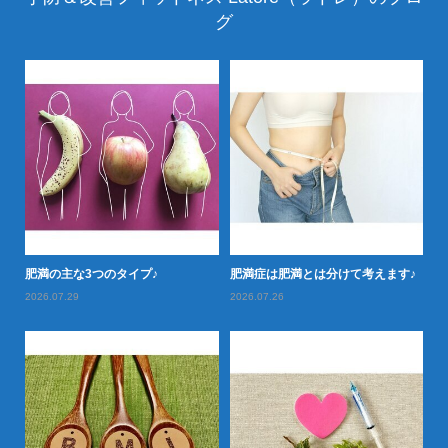
グ
落と
肥満の主な3つのタイプ♪
肥満症は肥満とは分けて考えます♪
肥
2026.07.29
2026.07.26
20