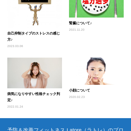
腎臓について♪
2021.11.20
自己抑制タイプのストレスの感じ
方♪
2023.03.06
小顔について
病気になりやすい性格チェック判
2020.02.23
定♪
2022.01.24
予防＆改善フィットネス Latore（ラトレ）のブロ