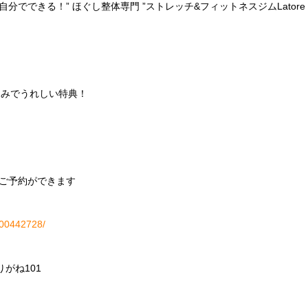
でできる！” ほぐし整体専門 ”ストレッチ&フィットネスジムLator
込みでうれしい特典！
ご予約ができます
H000442728/
りがね101