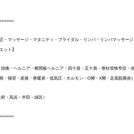
======
正・マッサージ・マタニティ・ブライダル・リンパ・リンパマッサージ
エット】
・頭痛・ヘルニア・椎間板ヘルニア・四十肩・五十肩・脊柱管狭窄症・
肩・猫背・産後・寒暖差・低気圧・ホルモン・O脚・X脚・足底筋膜炎
大府・高浜・半田・緑区）
======