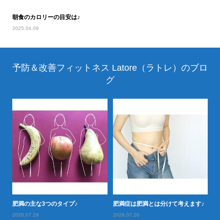
朝食のカロリーの目安は♪
2025.04.09
予防＆改善フィットネス Latore（ラトレ）のブロ
グ
落と
肥満の主な3つのタイプ♪
肥満症は肥満とは分けて考えます♪
肥
2026.07.29
2026.07.26
20