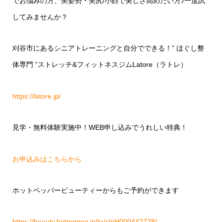
でお悩みの方、美姿勢・美尻/小顔で美しさ高めたい方♪一度試
してみませんか？
刈谷市にあるシニアトレーニングと自分でできる！” ほぐし整
体専門 ”ストレッチ&フィットネスジムLatore（ラトレ）
https://latore.jp/
見学・無料体験実施中！WEB申し込みでうれしい特典！
お申込みはこちらから
ホットペッパービューティーからもご予約ができます
https://beauty.hotpepper.jp/kr/slnH000442728/