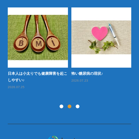
日本人は小太りでも健康障害を起こ
怖い糖尿病の現状♪
タ
型肥
しやすい♪
や
2026.07.23
2026.07.25
20