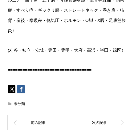
ルニア・四十肩・五十肩・脊柱管狭窄症・坐骨神経痛・側湾
症・すべり症・ギックリ腰・ストレートネック・巻き肩・猫
背・産後・寒暖差・低気圧・ホルモン・O脚・X脚・足底筋膜
炎｝
(刈谷・知立・安城・豊田・豊明・大府・高浜・半田・緑区）
==================================
未分類