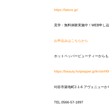
https://latore.jp/
見学・無料体験実施中！
WEB
申し
お申込みはこちらから
ホットペッパービューティーからも
https://beauty.hotpepper.jp/kr/sln
刈谷市築地町
2-1-6
アヴェニューか
TEL.0566-57-1897