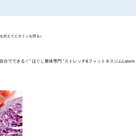
を控えてビタミンを摂る♪
自分でできる！
”
ほぐし整体専門
”
ストレッチ
&
フィットネスジム
Latore