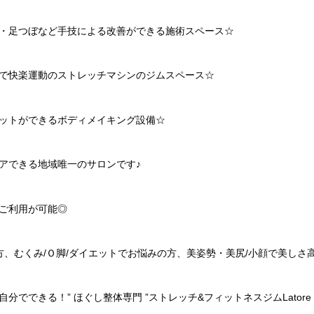
・足つぼなど手技による改善ができる施術スペース
☆
で快楽運動のストレッチマシンのジムスペース
☆
ットができるボディメイキング設備
☆
アできる地域唯一のサロンです♪
ご利用が可能◎
方、むくみ
/
Ｏ脚
/
ダイエットでお悩みの方、美姿勢・美尻
/
小顔で美しさ
自分でできる！
”
ほぐし整体専門
”
ストレッチ
&
フィットネスジム
Latore