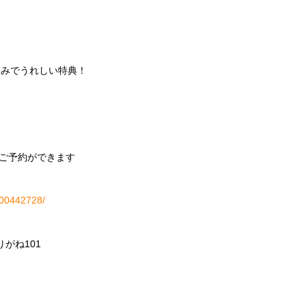
込みでうれしい特典！
ご予約ができます
H000442728/
りがね
101