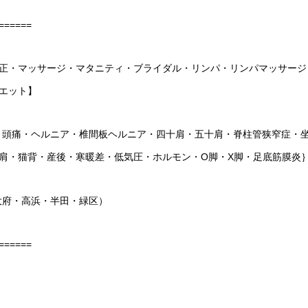
======
正・マッサージ・マタニティ・ブライダル・リンパ・リンパマッサージ
エット】
・頭痛・ヘルニア・椎間板ヘルニア・四十肩・五十肩・脊柱管狭窄症・
肩・猫背・産後・寒暖差・低気圧・ホルモン・
O
脚・
X
脚・足底筋膜炎
大府・高浜・半田・緑区）
======