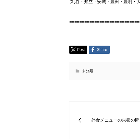
(
刈谷・知立・安城・豊田・豊明・
============================
Post
Share
未分類
外食メニューの栄養の問