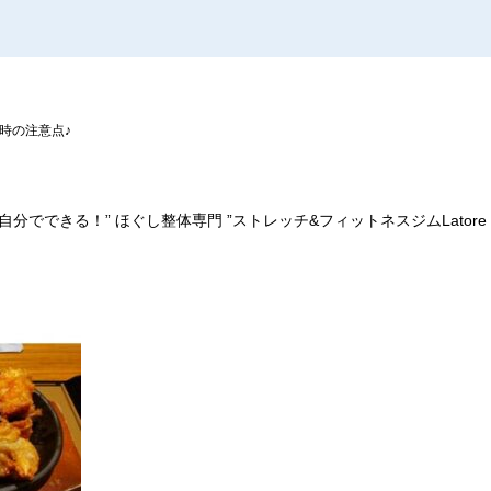
時の注意点♪
自分でできる！
”
ほぐし整体専門
”
ストレッチ
&
フィットネスジム
Latore