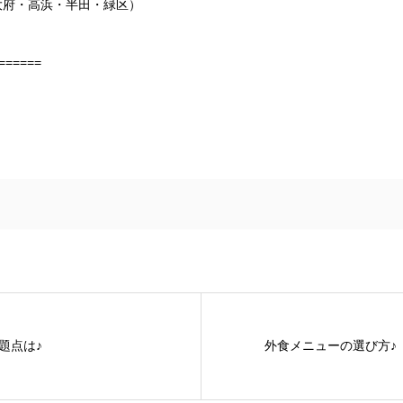
大府・高浜・半田・緑区）
======
題点は♪
外食メニューの選び方♪