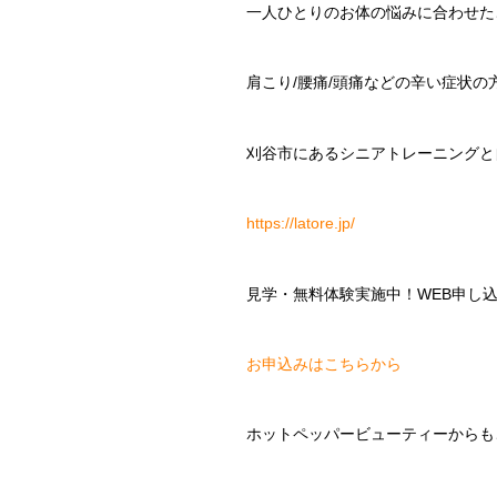
一人ひとりのお体の悩みに合わせた
肩こり
/
腰痛
/
頭痛などの辛い症状の
刈谷市にあるシニアトレーニングと
https://latore.jp/
見学・無料体験実施中！
WEB
申し
お申込みはこちらから
ホットペッパービューティーからも