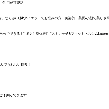
ご利用が可能◎
方、むくみ
/
Ｏ脚
/
ダイエットでお悩みの方、美姿勢・美尻
/
小顔で美しさ
自分でできる！
”
ほぐし整体専門
”
ストレッチ
&
フィットネスジム
Latore
込みでうれしい特典！
ご予約ができます