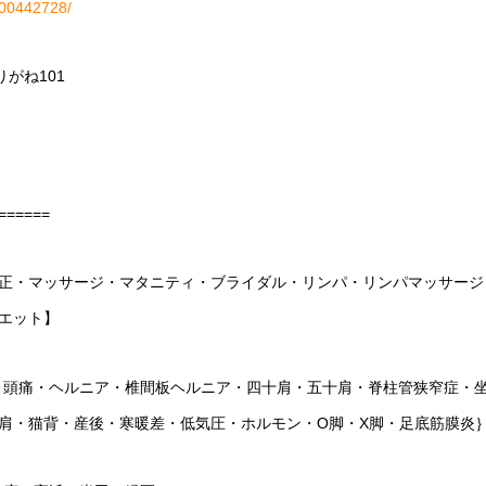
H000442728/
りがね
101
======
正・マッサージ・マタニティ・ブライダル・リンパ・リンパマッサージ
エット】
・頭痛・ヘルニア・椎間板ヘルニア・四十肩・五十肩・脊柱管狭窄症・
肩・猫背・産後・寒暖差・低気圧・ホルモン・
O
脚・
X
脚・足底筋膜炎