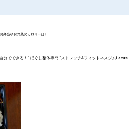
お弁当やお惣菜のカロリーは♪
自分でできる！
”
ほぐし整体専門
”
ストレッチ
&
フィットネスジム
Latore