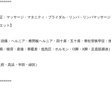
======
正・マッサージ・マタニティ・ブライダル・リンパ・リンパマッサージ
エット】
・頭痛・ヘルニア・椎間板ヘルニア・四十肩・五十肩・脊柱管狭窄症・
肩・猫背・産後・寒暖差・低気圧・ホルモン・
O
脚・
X
脚・足底筋膜炎
大府・高浜・半田・緑区）
======