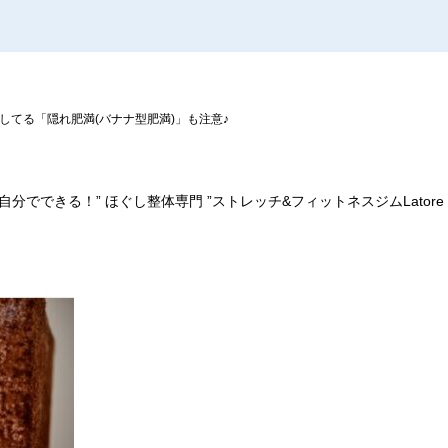
してる「隠れ肥満(バナナ型肥満)」も注意♪
自分でできる！
”
ほぐし整体専門
”
ストレッチ
&
フィットネスジム
Latore