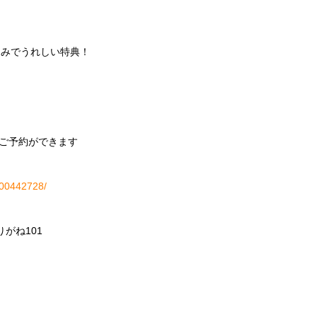
込みでうれしい特典！
ご予約ができます
H000442728/
りがね
101