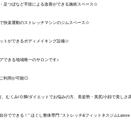
・足つぼなど手技による改善ができる施術スペース
☆
で快楽運動のストレッチマシンのジムスペース
☆
ットができるボディメイキング設備
☆
アできる地域唯一のサロンです♪
ご利用が可能◎
方、むくみ
/
Ｏ脚
/
ダイエットでお悩みの方、美姿勢・美尻
/
小顔で美しさ
自分でできる！
”
ほぐし整体専門
”
ストレッチ
&
フィットネスジム
Latore