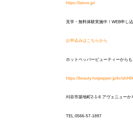
https://latore.jp/
見学・無料体験実施中！
WEB
申し
お申込みはこちらから
ホットペッパービューティーからも
https://beauty.hotpepper.jp/kr/sln
刈谷市築地町
2-1-6
アヴェニューか
TEL.0566-57-1897