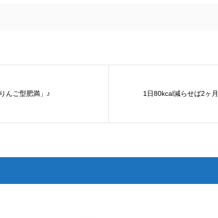
りんご型肥満」♪
1日80kcal減らせば2ヶ