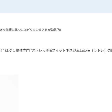
きを健康に保つにはビタミンＥとＫが効果的♪
！
”
ほぐし整体専門
”
ストレッチ
&
フィットネスジム
Latore
（ラトレ）の