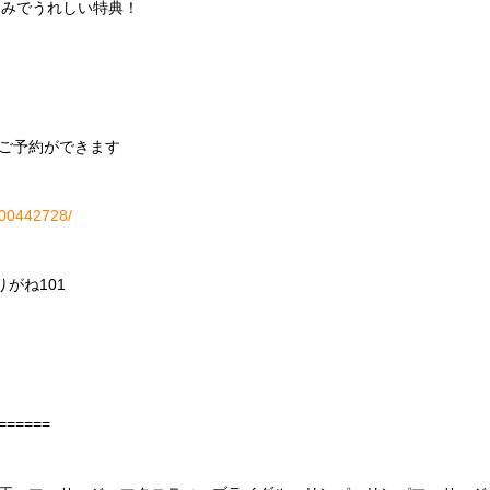
込みでうれしい特典！
ご予約ができます
H000442728/
りがね
101
======