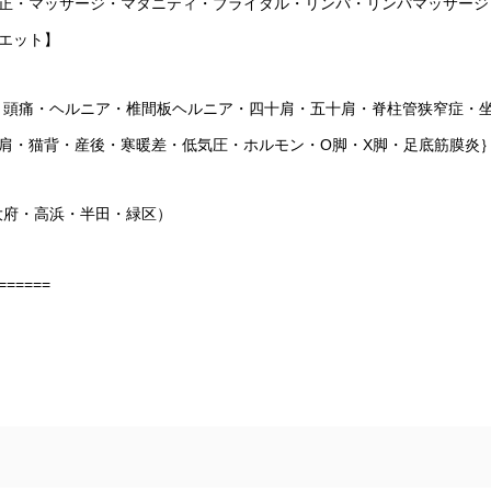
正・マッサージ・マタニティ・ブライダル・リンパ・リンパマッサージ
エット】
・頭痛・ヘルニア・椎間板ヘルニア・四十肩・五十肩・脊柱管狭窄症・
肩・猫背・産後・寒暖差・低気圧・ホルモン・
O
脚・
X
脚・足底筋膜炎
大府・高浜・半田・緑区）
======