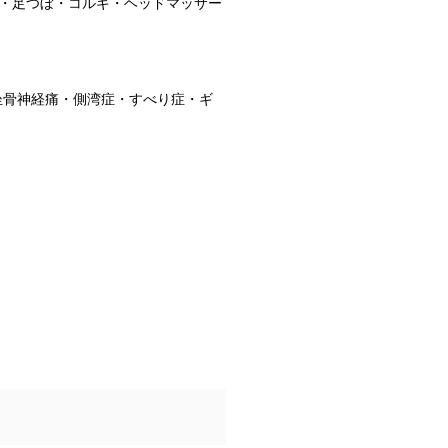
・足つぼ・コルギ・ヘッドマッサー
坐骨神経痛・側湾症・すべり症・ギ
｝