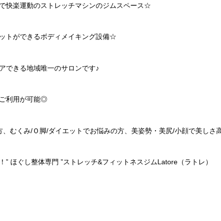
で快楽運動のストレッチマシンのジムスペース
☆
ットができるボディメイキング設備
☆
アできる地域唯一のサロンです♪
ご利用が可能◎
方、むくみ
/
Ｏ脚
/
ダイエットでお悩みの方、美姿勢・美尻
/
小顔で美しさ
！
”
ほぐし整体専門
”
ストレッチ
&
フィットネスジム
Latore
（ラトレ）