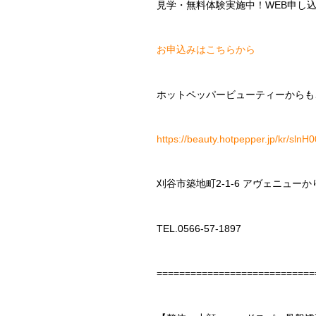
見学・無料体験実施中！
WEB
申し
お申込みはこちらから
ホットペッパービューティーからも
https://beauty.hotpepper.jp/kr/sln
刈谷市築地町
2-1-6
アヴェニューか
TEL.0566-57-1897
============================