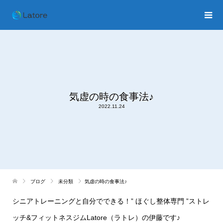
気虚の時の食事法♪
2022.11.24
ブログ
未分類
気虚の時の食事法♪
シニアトレーニングと自分でできる！
”
ほぐし整体専門
”
ストレ
ッチ
&
フィットネスジム
Latore
（ラトレ）の伊藤です♪