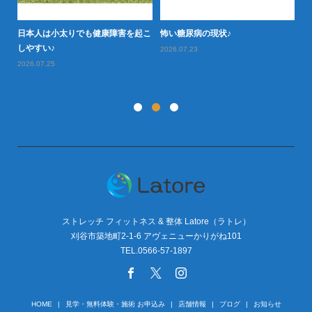
日本人は小太りでも健康障害を起こ
怖い糖尿病の現状♪
タ
型肥
しやすい♪
や
2026.07.23
2026.07.25
20
ストレッチ フィットネス & 整体 Latore（ラトレ）
刈谷市築地町2-1-6 アヴェニューかりがね101
TEL.0566-57-1897
HOME
見学・無料体験・施術 お申込み
店舗情報
ブログ
お知らせ