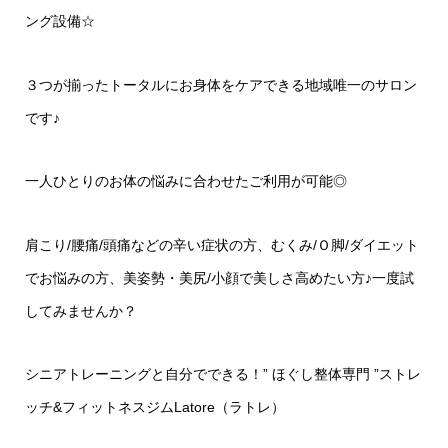
ング設備
☆
３つが揃ったトータルにお身体をケアできる地域唯一のサロン
です♪
一人ひとりのお体の悩みに合わせたご利用が可能◎
肩こり
/
腰痛
/
頭痛などの辛い症状の方、むくみ
/
Ｏ脚
/
ダイエット
でお悩みの方、美姿勢・美尻
/
小顔で美しさ高めたい方♪一度試
してみませんか？
シニアトレーニングと自分でできる！
”
ほぐし整体専門
”
ストレ
ッチ
&
フィットネスジム
Latore
（ラトレ）