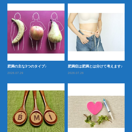
落と
肥満の主な3つのタイプ♪
肥満症は肥満とは分けて考えます♪
肥
2026.07.29
2026.07.26
20