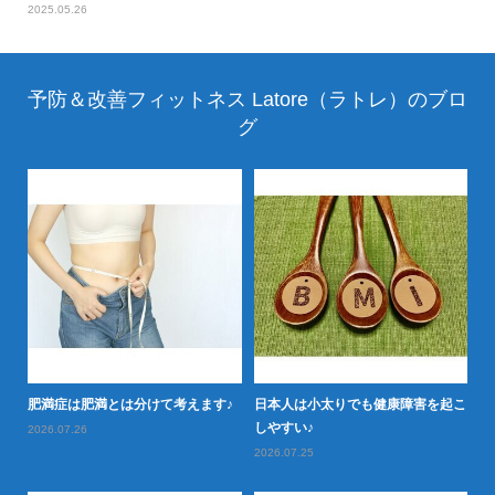
2025.05.26
予防＆改善フィットネス Latore（ラトレ）のブロ
グ
か
20
肥
肥満症は肥満とは分けて考えます♪
日本人は小太りでも健康障害を起こ
しやすい♪
2026.07.26
2026.07.25