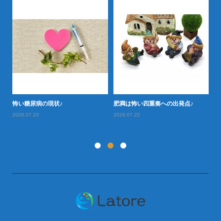
怖い糖尿病の現状♪
肥満は怖い四重奏への出発点♪
タ
お
2026.07.23
2026.07.22
20