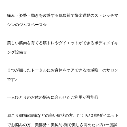
痛み・姿勢・動きを改善する低負荷で快楽運動のストレッチマ
シンのジムスペース
☆
美しい筋肉を育てる筋トレやダイエットができるボディメイキ
ング設備
☆
３つが揃ったトータルにお身体をケアできる地域唯一のサロン
です♪
一人ひとりのお体の悩みに合わせたご利用が可能◎
肩こり
/
腰痛
/
頭痛などの辛い症状の方、むくみ
/
Ｏ脚
/
ダイエット
でお悩みの方、美姿勢・美尻
/
小顔で美しさ高めたい方♪一度試