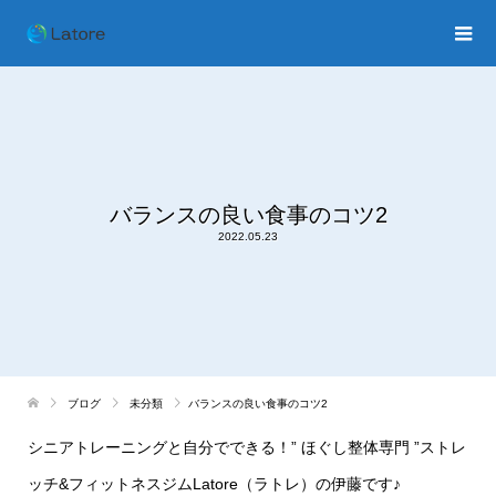
バランスの良い食事のコツ2
2022.05.23
ブログ
未分類
バランスの良い食事のコツ2
シニアトレーニングと自分でできる！
”
ほぐし整体専門
”
ストレ
ッチ
&
フィットネスジム
Latore
（ラトレ）の伊藤です♪