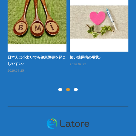
日本人は小太りでも健康障害を起こ
怖い糖尿病の現状♪
タ
型肥
しやすい♪
や
2026.07.23
2026.07.25
20