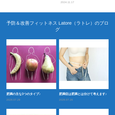
2024.11.17
予防＆改善フィットネス Latore（ラトレ）のブロ
グ
落と
肥満の主な3つのタイプ♪
肥満症は肥満とは分けて考えます♪
肥
2026.07.29
2026.07.26
20