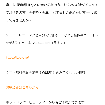
肩こり
/
腰痛
/
頭痛などの辛い症状の方、むくみ
/
Ｏ脚
/
ダイエット
でお悩みの方、美姿勢・美尻
/
小顔で美しさ高めたい方♪一度試
してみませんか？
シニアトレーニングと自分でできる！
”
ほぐし整体専門
”
ストレ
ッチ
&
フィットネスジム
Latore
（ラトレ）
https://latore.jp/
見学・無料体験実施中！
WEB
申し込みでうれしい特典！
お申込みはこちらから
ホットペッパービューティーからもご予約ができます