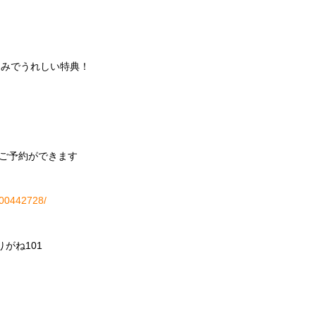
込みでうれしい特典！
ご予約ができます
H000442728/
りがね
101