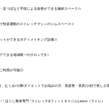
・足つぼなど手技による改善ができる施術スペース
☆
で快楽運動のストレッチマシンのジムスペース
☆
ットができるボディメイキング設備
☆
アできる地域唯一のサロンです♪
ご利用が可能◎
方、むくみ
/
Ｏ脚
/
ダイエットでお悩みの方、美姿勢・美尻
/
小顔で美しさ
！
”
ほぐし整体専門
”
ストレッチ
&
フィットネスジム
Latore
（ラトレ）