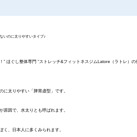
ないのに太りやすいタイプ♪
！
”
ほぐし整体専門
”
ストレッチ
&
フィットネスジム
Latore
（ラトレ）の
のに太りやすい「脾胃虚型」です。
が原因で、水太りとも呼ばれます。
ぽく、日本人に多くみられます。