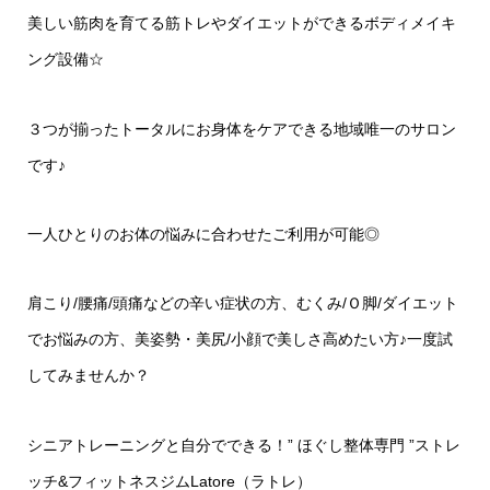
美しい筋肉を育てる筋トレやダイエットができるボディメイキ
ング設備
☆
３つが揃ったトータルにお身体をケアできる地域唯一のサロン
です♪
一人ひとりのお体の悩みに合わせたご利用が可能◎
肩こり
/
腰痛
/
頭痛などの辛い症状の方、むくみ
/
Ｏ脚
/
ダイエット
でお悩みの方、美姿勢・美尻
/
小顔で美しさ高めたい方♪一度試
してみませんか？
シニアトレーニングと自分でできる！
”
ほぐし整体専門
”
ストレ
ッチ
&
フィットネスジム
Latore
（ラトレ）