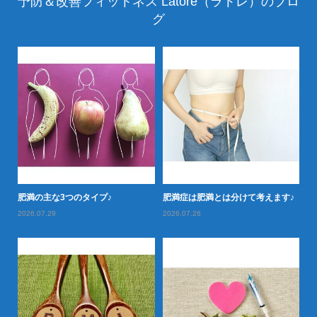
予防＆改善フィットネス Latore（ラトレ）のブロ
グ
落と
肥満の主な3つのタイプ♪
肥満症は肥満とは分けて考えます♪
肥
2026.07.29
2026.07.26
20