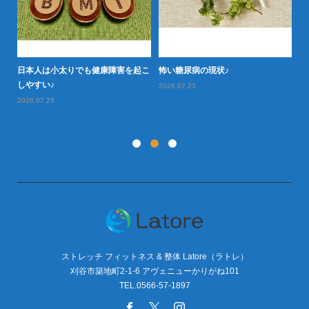
日本人は小太りでも健康障害を起こ
怖い糖尿病の現状♪
タ
型肥
しやすい♪
や
2026.07.23
2026.07.25
20
ストレッチ フィットネス & 整体 Latore（ラトレ）
刈谷市築地町2-1-6 アヴェニューかりがね101
TEL.0566-57-1897