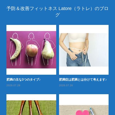
予防＆改善フィットネス Latore（ラトレ）のブロ
グ
落と
肥満の主な3つのタイプ♪
肥満症は肥満とは分けて考えます♪
肥
2026.07.29
2026.07.26
20