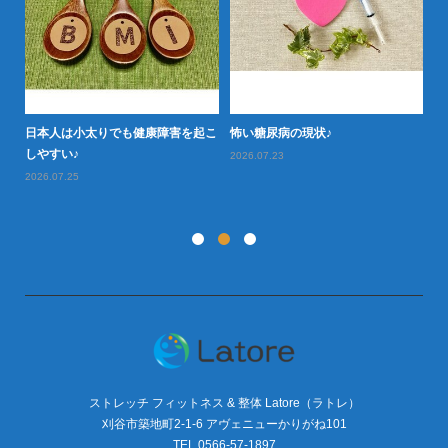
日本人は小太りでも健康障害を起こ
怖い糖尿病の現状♪
タ
型肥
しやすい♪
や
2026.07.23
2026.07.25
20
ストレッチ フィットネス & 整体 Latore（ラトレ）
刈谷市築地町2-1-6 アヴェニューかりがね101
TEL.0566-57-1897