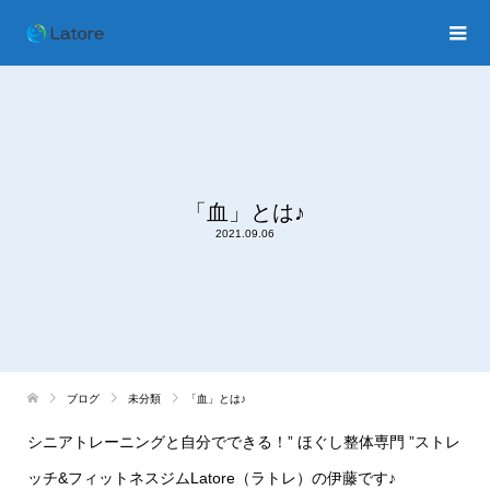
「血」とは♪
2021.09.06
ブログ
未分類
「血」とは♪
シニアトレーニングと自分でできる！
”
ほぐし整体専門
”
ストレ
ッチ
&
フィットネスジム
Latore
（ラトレ）の伊藤です♪