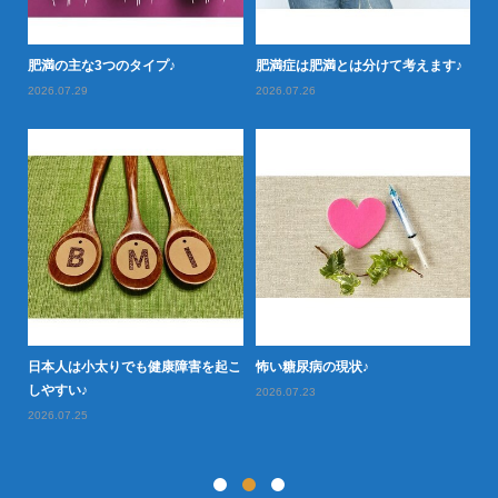
落と
肥満の主な3つのタイプ♪
肥満症は肥満とは分けて考えます♪
肥
2026.07.29
2026.07.26
20
日本人は小太りでも健康障害を起こ
怖い糖尿病の現状♪
タ
型肥
しやすい♪
や
2026.07.23
2026.07.25
20