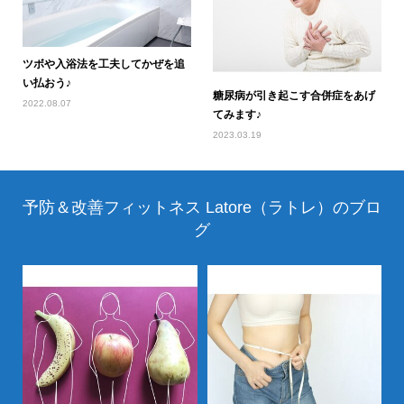
ツボや入浴法を工夫してかぜを追
い払おう♪
糖尿病が引き起こす合併症をあげ
2022.08.07
てみます♪
2023.03.19
予防＆改善フィットネス Latore（ラトレ）のブロ
グ