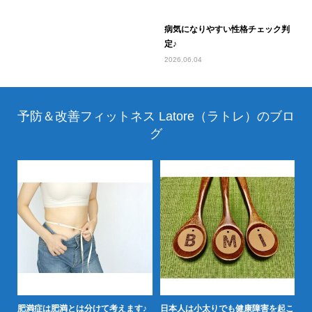
病気になりやすい性格チェック判
定♪
2026.06.04
予防＆改善フィットネス Latore（ラトレ）のブロ
グ
か
20
肥
肥満症は肥満とは分けて考えます♪
日本人は小太りでも健康障害を起こ