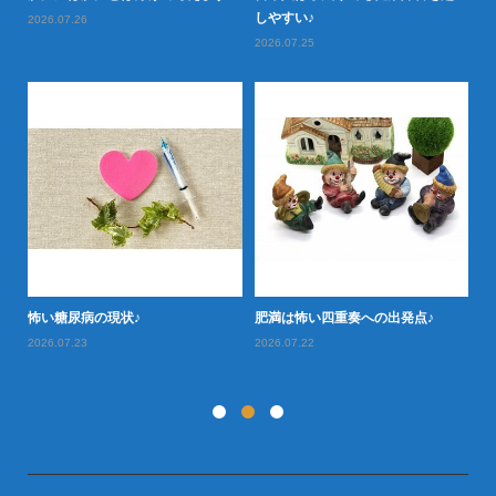
しやすい♪
2026.07.26
2026.07.25
怖い糖尿病の現状♪
肥満は怖い四重奏への出発点♪
タ
お
2026.07.23
2026.07.22
20