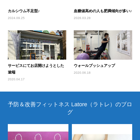
カルシウム不足型♪
血糖値高めの人も肥満傾向が多い♪
2024.09.25
2026.03.28
サービスにてお店開けようとした
ウォールプッシュアップ
途端
2020.06.18
2020.04.17
予防＆改善フィットネス Latore（ラトレ）のブロ
グ