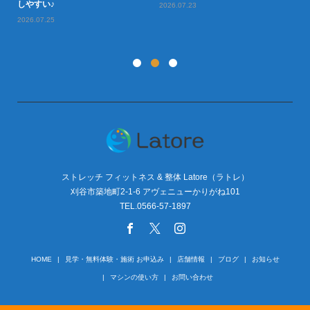
型肥
しやすい♪
や
2026.07.23
2026.07.25
20
ストレッチ フィットネス & 整体 Latore（ラトレ）
刈谷市築地町2-1-6 アヴェニューかりがね101
TEL.0566-57-1897
HOME
見学・無料体験・施術 お申込み
店舗情報
ブログ
お知らせ
マシンの使い方
お問い合わせ