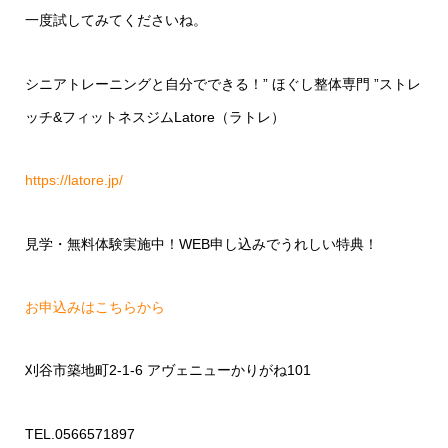
一度試してみてくださいね。
シニアトレーニングと自分でできる！
”
ほぐし整体専門
”
ストレ
ッチ
&
フィットネスジム
Latore
（ラトレ）
https://latore.jp/
見学・無料体験実施中！
WEB
申し込みでうれしい特典！
お申込みはこちらから
刈谷市築地町
2-1-6
アヴェニューかりがね
101
TEL.0566571897