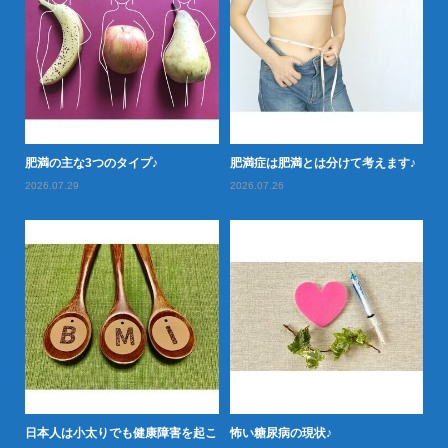
落と
肥満の主な3つのタイプ♪
肥満症は肥満とは分けて考えます♪
肥
2026.07.29
2026.07.26
20
日本人は小太りでも健康障害を起こ
怖い糖尿病の現状♪
タ